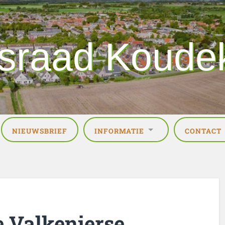
sraad Koude
NIEUWSBRIEF
INFORMATIE
CONTACT
e Valkenierse