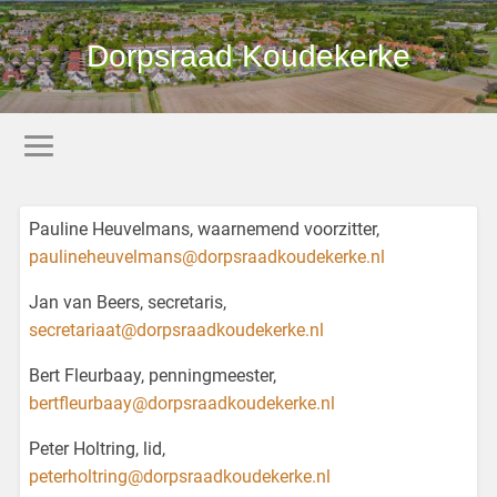
Dorpsraad Koudekerke
Pauline Heuvelmans, waarnemend voorzitter,
paulineheuvelmans@dorpsraadkoudekerke.nl
Jan van Beers, secretaris,
secretariaat@dorpsraadkoudekerke.nl
Bert Fleurbaay, penningmeester,
bertfleurbaay@dorpsraadkoudekerke.nl
Peter Holtring, lid,
peterholtring@dorpsraadkoudekerke.nl