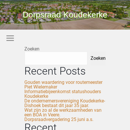
Dorpsraad Koudekerke
Zoeken
Zoeken
Recent Posts
Gouden waardering voor routemeester
Piet Wielemaker
Informatiebijeenkomst statushouders
Koudekerke
De ondernemersvereniging Koudekerke-
Dishoek bestaat dit jaar 35 jaar.
Wat zijn zo al de werkzaamheden van
een BOA in Veere.
Dorpsraadvergadering 25 juni a.s.
Recent