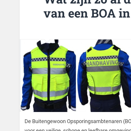
van een BOA in
De Buitengewoon Opsporingsambtenaren (BOA’
voor een veilige, schone en leefbare omgeving.