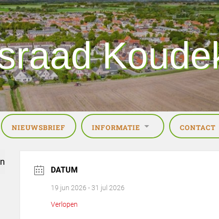
sraad Koude
NIEUWSBRIEF
INFORMATIE
CONTACT
n
DATUM
19 jun 2026
- 31 jul 2026
Verlopen