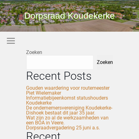
Dorpsraad Koudekerke
Zoeken
Zoeken
Recent Posts
Gouden waardering voor routemeester
Piet Wielemaker
Informatiebijeenkomst statushouders
Koudekerke
De ondernemersvereniging Koudekerke-
Dishoek bestaat dit jaar 35 jaar.
Wat zijn zo al de werkzaamheden van
een BOA in Veere.
Dorpsraadvergadering 25 juni a.s.
Recent