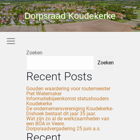
Dorpsraad Koudekerke
Zoeken
Zoeken
Recent Posts
Gouden waardering voor routemeester
Piet Wielemaker
Informatiebijeenkomst statushouders
Koudekerke
De ondernemersvereniging Koudekerke-
Dishoek bestaat dit jaar 35 jaar.
Wat zijn zo al de werkzaamheden van
een BOA in Veere.
Dorpsraadvergadering 25 juni a.s.
Recent